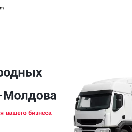
om
родных 
-Молдова
ия вашего бизнеса