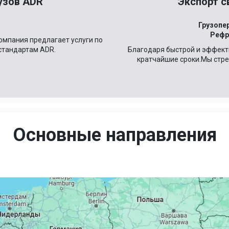
узов ADR
Экспорт с
Грузопе
Рефр
омпания предлагает услуги по
 стандартам ADR.
Благодаря быстрой и эффекти
кратчайшие сроки.Мы стре
Основные направления