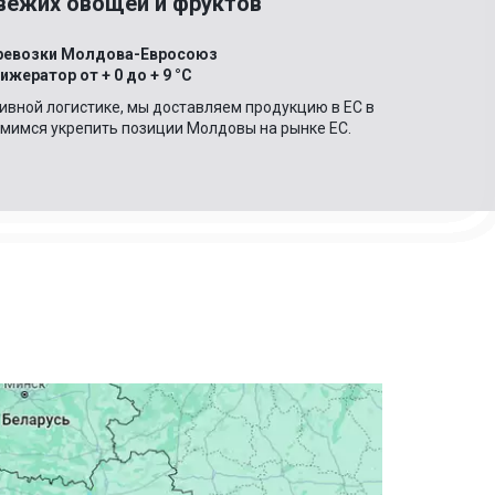
вежих овощей и фруктов
ревозки Молдова-Евросоюз
ижератор от + 0 до + 9
°C
вной логистике, мы доставляем продукцию в ЕС в
мимся укрепить позиции Молдовы на рынке ЕС.