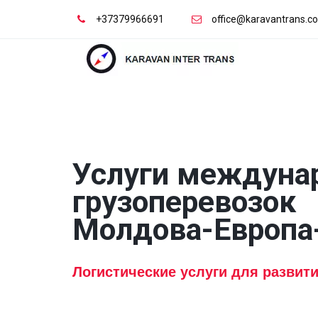
+37379966691
office@karavantrans.c
Услуги междуна
грузоперевозок

Молдова-Европа
Логистические услуги для развит